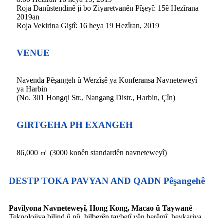
Roja Danûstendinê ji bo Ziyaretvanên Pîşeyî: 15ê Hezîrana
2019an
Roja Vekirina Giştî: 16 heya 19 Hezîran, 2019
VENUE
Navenda Pêşangeh û Werzîşê ya Konferansa Navneteweyî
ya Harbin
(No. 301 Hongqi Str., Nangang Distr., Harbin, Çîn)
GIRTGEHA PH EXANGEH
86,000 ㎡ (3000 konên standardên navneteweyî)
DESTP TOKA PAVYAN AND QADN Pêşangehê
Pavîlyona Navneteweyî, Hong Kong, Macao û Taywanê
Teknolojiya bilind û nû, hilberên taybetî yên herêmî, hevkariya