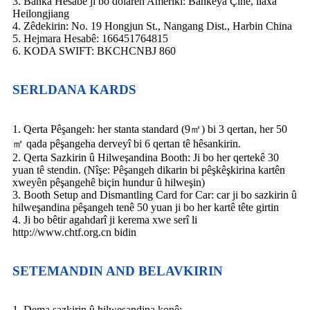
3. Banka Hesabê ji bo dolarên Amerîkî: Bankeya Çînê, ilaxa
Heilongjiang
4. Zêdekirin: No. 19 Hongjun St., Nangang Dist., Harbin China
5. Hejmara Hesabê: 166451764815
6. KODA SWIFT: BKCHCNBJ 860
SERLDANA KARDS
1. Qerta Pêşangeh: her stanta standard (9㎡) bi 3 qertan, her 50
㎡ qada pêşangeha derveyî bi 6 qertan tê hêsankirin.
2. Qerta Sazkirin û Hilweşandina Booth: Ji bo her qertekê 30
yuan tê stendin. (Nîşe: Pêşangeh dikarin bi pêşkêşkirina kartên
xweyên pêşangehê biçin hundur û hilweşin)
3. Booth Setup and Dismantling Card for Car: car ji bo sazkirin û
hilweşandina pêşangeh tenê 50 yuan ji bo her kartê tête girtin
4. Ji bo bêtir agahdarî ji kerema xwe serî li
http://www.chtf.org.cn bidin
SETEMANDIN AND BELAVKIRIN
1. Dema sazkirin û hilweşandina konê: