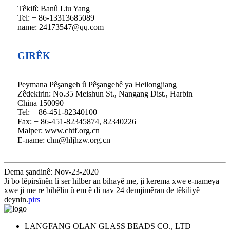
Têkilî: Banû Liu Yang
Tel: + 86-13313685089
name: 24173547@qq.com
GIRÊK
Peymana Pêşangeh û Pêşangehê ya Heilongjiang
Zêdekirin: No.35 Meishun St., Nangang Dist., Harbin
China 150090
Tel: + 86-451-82340100
Fax: + 86-451-82345874, 82340226
Malper: www.chtf.org.cn
E-name: chn@hljhzw.org.cn
Dema şandinê: Nov-23-2020
Ji bo lêpirsînên li ser hilber an bihayê me, ji kerema xwe e-nameya
xwe ji me re bihêlin û em ê di nav 24 demjimêran de têkiliyê
deynin.
pirs
LANGFANG OLAN GLASS BEADS CO., LTD