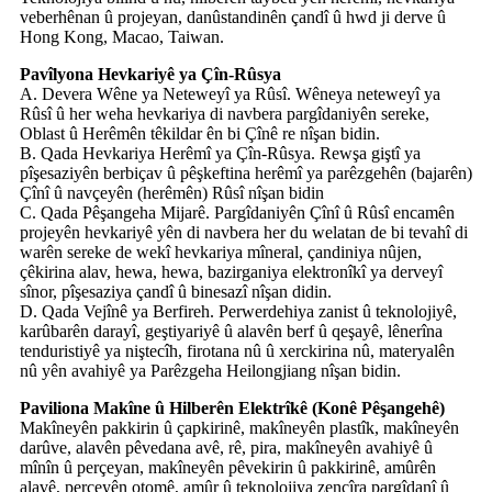
veberhênan û projeyan, danûstandinên çandî û hwd ji derve û
Hong Kong, Macao, Taiwan.
Pavîlyona Hevkariyê ya Çîn-Rûsya
A. Devera Wêne ya Neteweyî ya Rûsî. Wêneya neteweyî ya
Rûsî û her weha hevkariya di navbera pargîdaniyên sereke,
Oblast û Herêmên têkildar ên bi Çînê re nîşan bidin.
B. Qada Hevkariya Herêmî ya Çîn-Rûsya. Rewşa giştî ya
pîşesaziyên berbiçav û pêşkeftina herêmî ya parêzgehên (bajarên)
Çînî û navçeyên (herêmên) Rûsî nîşan bidin
C. Qada Pêşangeha Mijarê. Pargîdaniyên Çînî û Rûsî encamên
projeyên hevkariyê yên di navbera her du welatan de bi tevahî di
warên sereke de wekî hevkariya mîneral, çandiniya nûjen,
çêkirina alav, hewa, hewa, bazirganiya elektronîkî ya derveyî
sînor, pîşesaziya çandî û binesazî nîşan didin.
D. Qada Vejînê ya Berfireh. Perwerdehiya zanist û teknolojiyê,
karûbarên darayî, geştiyariyê û alavên berf û qeşayê, lênerîna
tenduristiyê ya niştecîh, firotana nû û xerckirina nû, materyalên
nû yên avahiyê ya Parêzgeha Heilongjiang nîşan bidin.
Paviliona Makîne û Hilberên Elektrîkê (Konê Pêşangehê)
Makîneyên pakkirin û çapkirinê, makîneyên plastîk, makîneyên
darûve, alavên pêvedana avê, rê, pira, makîneyên avahiyê û
mînîn û perçeyan, makîneyên pêvekirin û pakkirinê, amûrên
alavê, perçeyên otomê, amûr û teknolojiya zencîra pargîdanî û