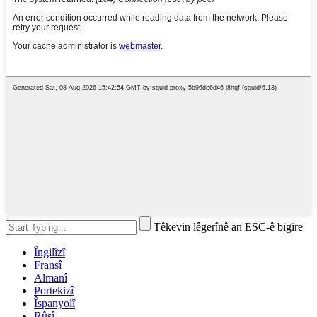
Têkevin lêgerînê an ESC-ê bigire
Îngilîzî
Fransî
Almanî
Portekizî
Îspanyolî
Rûsî