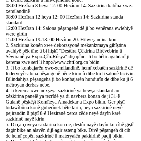
08:00 Hezîran 8 heya 12: 00 Hezîran 14: Sazkirina kabîna xwe-
xemilandinê
08:00 Hezîran 12 heya 12: 00 Hezîran 14: Sazkirina standa
standard
12:00 Hezîran 14: Salona pêşangehê dê ji bo venêrana ewlehiyê
were girtin
15:00 Hezîran 19-18: 00 Hezîran 20: Hilweşandina kon
2. Sazkirina konên xwe-dekorasyonê mekanîzmaya gihîştina
avahiyê pêk tîne û bi hişkî "Destûra Çêkirina Birêvebirin û
Sêwiranê ya Expo-Çîn-Rûsya" dişopîne. Ji bo bêtir agahdarî ji
kerema xwe serî li http://www.chtf.org.cn bidin
3. Ji bo konbajarên xwe-xemilandinê, hemî xebatên sazkirinê dê
li derveyî salona pêşangehê bêne kirin û dibe ku li salonê bicivin.
Bilindahiya pêşangeha ji bo konbajarên hundurîn de dibe ku ji 6
mêtroyan derbas nebe.
4. Ji kerema xwe nexşeya sazkirinê ya hewşa standard an
xêzkirina panelê ya tecrîdê ya di navbera konan de ji 31-ê
Gulanê pêşkêşî Komîteya Amadekar a Expo bikin. Ger piştî
bidawîbûna konê guherînek bête kirin, heya sazkirinê neyê
pejirandin û piştî 8-ê Hezîranê xerca zêde neyê dayîn karê
sazkirinê nayê kirin.
5. Di çarçoveya sazkirina kon de, destûr nayê dayîn ku cîhê giştî
dagir bike an alavên dijî-agir asteng bike. Divê pêşangeh di cih
de hemî çopên sazkirinê û materyalên pakkirinê paqij bikin.