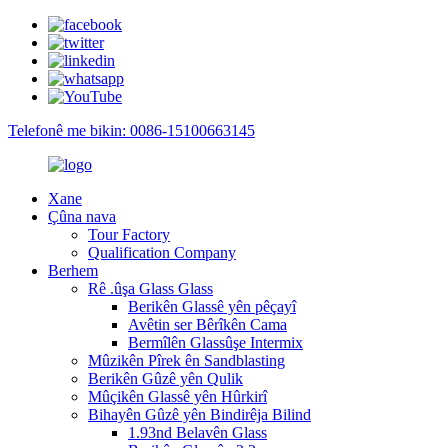
Telefonê me bikin: 0086-15100663145
Xane
Çûna nava
Tour Factory
Qualification Company
Berhem
Rê .ûşa Glass Glass
Berikên Glassê yên pêçayî
Avêtin ser Bêrîkên Cama
Bermîlên Glassûşe Intermix
Mûzikên Pîrek ên Sandblasting
Berikên Gûzê yên Qulik
Mûçikên Glassê yên Hûrkirî
Bihayên Gûzê yên Bindirêja Bilind
1.93nd Belavên Glass