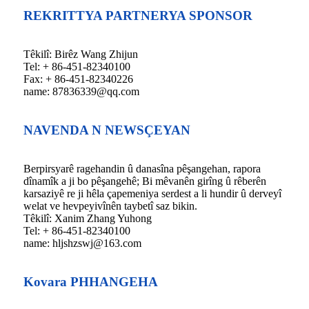
REKRITTYA PARTNERYA SPONSOR
Têkilî: Birêz Wang Zhijun
Tel: + 86-451-82340100
Fax: + 86-451-82340226
name: 87836339@qq.com
NAVENDA N NEWSÇEYAN
Berpirsyarê ragehandin û danasîna pêşangehan, rapora
dînamîk a ji bo pêşangehê; Bi mêvanên girîng û rêberên
karsaziyê re ji hêla çapemeniya serdest a li hundir û derveyî
welat ve hevpeyivînên taybetî saz bikin.
Têkilî: Xanim Zhang Yuhong
Tel: + 86-451-82340100
name: hljshzswj@163.com
Kovara PHHANGEHA