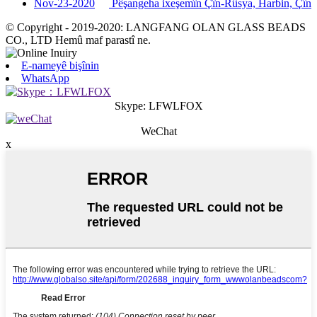
Nov-23-2020
Pêşangeha ixeşemîn Çîn-Rûsya, Harbin, Çîn
© Copyright - 2019-2020: LANGFANG OLAN GLASS BEADS
CO., LTD Hemû maf parastî ne.
E-nameyê bişînin
WhatsApp
Skype: LFWLFOX
WeChat
x