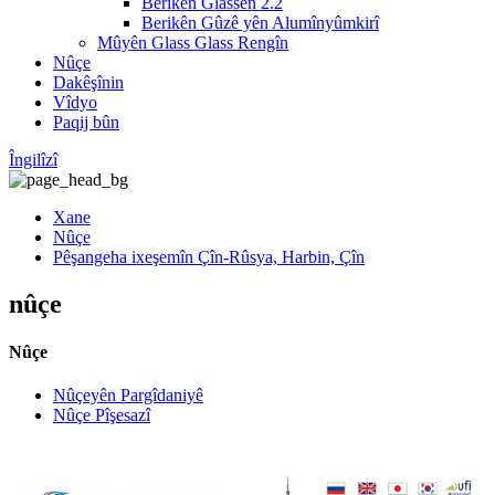
Berikên Glassên 2.2
Berikên Gûzê yên Alumînyûmkirî
Mûyên Glass Glass Rengîn
Nûçe
Dakêşînin
Vîdyo
Paqij bûn
Îngilîzî
Xane
Nûçe
Pêşangeha ixeşemîn Çîn-Rûsya, Harbin, Çîn
nûçe
Nûçe
Nûçeyên Pargîdaniyê
Nûçe Pîşesazî