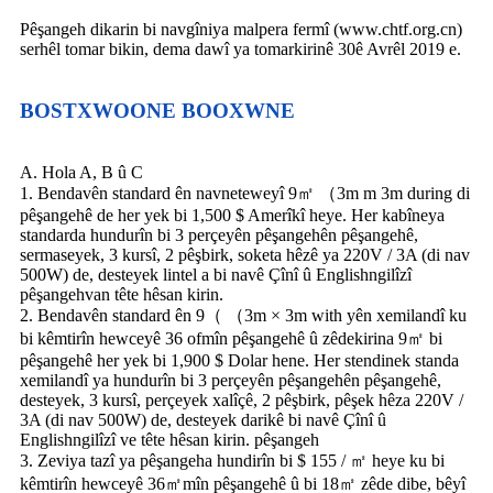
Pêşangeh dikarin bi navgîniya malpera fermî (www.chtf.org.cn)
serhêl tomar bikin, dema dawî ya tomarkirinê 30ê Avrêl 2019 e.
BOSTXWOONE BOOXWNE
A. Hola A, B û C
1. Bendavên standard ên navneteweyî 9㎡ （3m m 3m during di
pêşangehê de her yek bi 1,500 $ Amerîkî heye. Her kabîneya
standarda hundurîn bi 3 perçeyên pêşangehên pêşangehê,
sermaseyek, 3 kursî, 2 pêşbirk, soketa hêzê ya 220V / 3A (di nav
500W) de, desteyek lintel a bi navê Çînî û Englishngilîzî
pêşangehvan tête hêsan kirin.
2. Bendavên standard ên 9（ （3m × 3m with yên xemilandî ku
bi kêmtirîn hewceyê 36 ofmîn pêşangehê û zêdekirina 9㎡ bi
pêşangehê her yek bi 1,900 $ Dolar hene. Her stendinek standa
xemilandî ya hundurîn bi 3 perçeyên pêşangehên pêşangehê,
desteyek, 3 kursî, perçeyek xalîçê, 2 pêşbirk, pêşek hêza 220V /
3A (di nav 500W) de, desteyek darikê bi navê Çînî û
Englishngilîzî ve tête hêsan kirin. pêşangeh
3. Zeviya tazî ya pêşangeha hundirîn bi $ 155 / ㎡ heye ku bi
kêmtirîn hewceyê 36㎡mîn pêşangehê û bi 18㎡ zêde dibe, bêyî