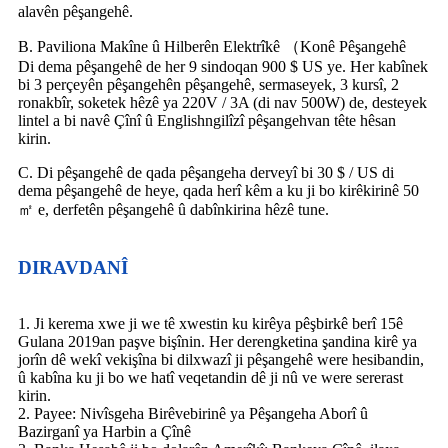
alavên pêşangehê.
B. Paviliona Makîne û Hilberên Elektrîkê （Konê Pêşangehê
Di dema pêşangehê de her 9 sindoqan 900 $ US ye. Her kabînek
bi 3 perçeyên pêşangehên pêşangehê, sermaseyek, 3 kursî, 2
ronakbîr, soketek hêzê ya 220V / 3A (di nav 500W) de, desteyek
lintel a bi navê Çînî û Englishngilîzî pêşangehvan tête hêsan
kirin.
C. Di pêşangehê de qada pêşangeha derveyî bi 30 $ / US di
dema pêşangehê de heye, qada herî kêm a ku ji bo kirêkirinê 50
㎡ e, derfetên pêşangehê û dabînkirina hêzê tune.
DIRAVDANÎ
1. Ji kerema xwe ji we tê xwestin ku kirêya pêşbirkê berî 15ê
Gulana 2019an paşve bişînin. Her derengketina şandina kirê ya
jorîn dê wekî vekişîna bi dilxwazî ​​ji pêşangehê were hesibandin,
û kabîna ku ji bo we hatî veqetandin dê ji nû ve were sererast
kirin.
2. Payee: Nivîsgeha Birêvebirinê ya Pêşangeha Aborî û
Bazirganî ya Harbin a Çînê