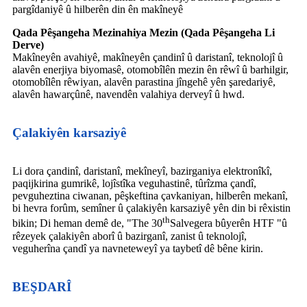
pargîdaniyê û hilberên din ên makîneyê
Qada Pêşangeha Mezinahiya Mezin (Qada Pêşangeha Li
Derve)
Makîneyên avahiyê, makîneyên çandinî û daristanî, teknolojî û
alavên enerjiya biyomasê, otomobîlên mezin ên rêwî û barhilgir,
otomobîlên rêwiyan, alavên parastina jîngehê yên şaredariyê,
alavên hawarçûnê, navendên valahiya derveyî û hwd.
Çalakiyên karsaziyê
Li dora çandinî, daristanî, mekîneyî, bazirganiya elektronîkî,
paqijkirina gumrikê, lojîstîka veguhastinê, tûrîzma çandî,
pevguheztina ciwanan, pêşkeftina çavkaniyan, hilberên mekanî,
bi hevra forûm, semîner û çalakiyên karsaziyê yên din bi rêxistin
th
bikin; Di heman demê de, "The 30
Salvegera bûyerên HTF "û
rêzeyek çalakiyên aborî û bazirganî, zanist û teknolojî,
veguherîna çandî ya navneteweyî ya taybetî dê bêne kirin.
BEŞDARÎ