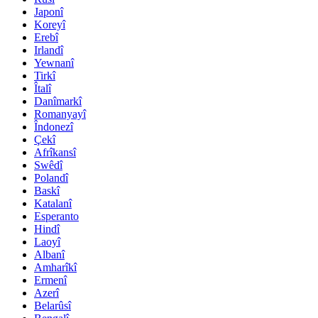
Japonî
Koreyî
Erebî
Irlandî
Yewnanî
Tirkî
Îtalî
Danîmarkî
Romanyayî
Îndonezî
Çekî
Afrîkansî
Swêdî
Polandî
Baskî
Katalanî
Esperanto
Hindî
Laoyî
Albanî
Amharîkî
Ermenî
Azerî
Belarûsî