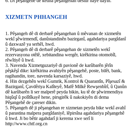
6. Di pêşangehê de ketina pêşangehan destûr nayê dayîn.
XIZMETN PHHANGEH
1. Pêşangeh dê di derbarê pêşangehan û mêvanan de xizmetên
wekî şêwirmendî, danûstandinên bazirganî, agahdariya pargîdanî
û daxwazê ​​ya serhêl, hwd.
2. Pêşangeh dê di derbarê pêşangehan de xizmetên wekî
rezervasyona otêlê, xebitandina wergêr, kirêkirina otomobîl,
rêwîtiyê û hwd.
3. Navenda Xizmetguzariyê di pavionê de karûbarên jêrîn
pêşkêşî dike: kirêkirina avahiyên pêşangehê, poste, bilêt, bank,
ragihandin, tore, navenda karsaziyê, hwd.
4. Hin dezgehên wekî Gumrik, Kontrol & Quarantîn, Pîşesazî &
Bazirganî, Çavdêriya Kalîteyê, Mafê Milkê Rewşenbîrî, û Qanûn
dê karûbarên li ser malperê peyda bikin, ku tê de şêwirmendiya
hiqûqî û polîtîkayê hene, pirsgirêk û nakokiyên di dema
Pêşangehê de çareser dikin.
5. Pêşangeh dê ji pêşangehan re xizmetan peyda bike wekî avahî
û parastina malpera pargîdaniyê, lêpirsîna agahdariya pêşangehê
û hwd. Ji bo bêtir agahdarî ji kerema xwe serî li
http://www.chtf.org.cn