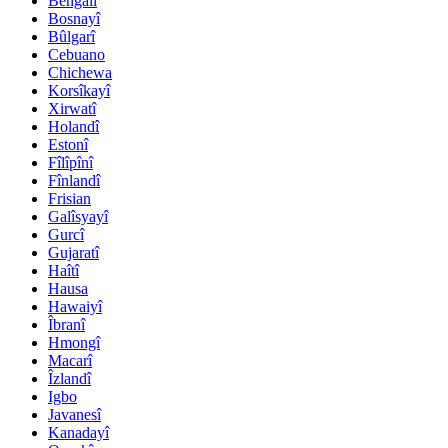
Bengalî
Bosnayî
Bûlgarî
Cebuano
Chichewa
Korsîkayî
Xirwatî
Holandî
Estonî
Fîlîpînî
Fînlandî
Frisian
Galîsyayî
Gurcî
Gujaratî
Haîtî
Hausa
Hawaiyî
Îbranî
Hmongî
Macarî
Îzlandî
Igbo
Javanesî
Kanadayî