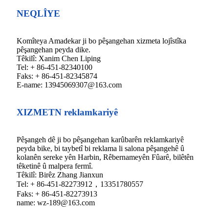
NEQLÎYE
Komîteya Amadekar ji bo pêşangehan xizmeta lojîstîka
pêşangehan peyda dike.
Têkilî: Xanim Chen Liping
Tel: + 86-451-82340100
Faks: + 86-451-82345874
E-name: 13945069307@163.com
XIZMETN reklamkariyê
Pêşangeh dê ji bo pêşangehan karûbarên reklamkariyê
peyda bike, bi taybetî bi reklama li salona pêşangehê û
kolanên sereke yên Harbin, Rêbernameyên Fûarê, bilêtên
têketinê û malpera fermî.
Têkilî: Birêz Zhang Jianxun
Tel: + 86-451-82273912，13351780557
Faks: + 86-451-82273913
name: wz-189@163.com