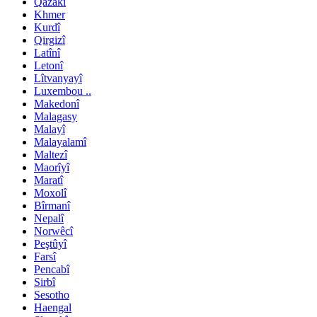
Qazakî
Khmer
Kurdî
Qirgizî
Latînî
Letonî
Lîtvanyayî
Luxembou ..
Makedonî
Malagasy
Malayî
Malayalamî
Maltezî
Maorîyî
Maratî
Moxolî
Bîrmanî
Nepalî
Norwêcî
Peştûyî
Farsî
Pencabî
Sirbî
Sesotho
Haengal