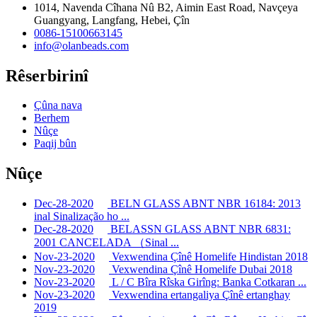
1014, Navenda Cîhana Nû B2, Aimin East Road, Navçeya
Guangyang, Langfang, Hebei, Çîn
0086-15100663145
info@olanbeads.com
Rêserbirinî
Çûna nava
Berhem
Nûçe
Paqij bûn
Nûçe
Dec-28-2020
BELN GLASS ABNT NBR 16184: 2013
inal Sinalização ho ...
Dec-28-2020
BELASSN GLASS ABNT NBR 6831:
2001 CANCELADA （Sinal ...
Nov-23-2020
Vexwendina Çînê Homelife Hindistan 2018
Nov-23-2020
Vexwendina Çînê Homelife Dubai 2018
Nov-23-2020
L / C Bîra Rîska Girîng: Banka Cotkaran ...
Nov-23-2020
Vexwendina ertangaliya Çînê ertanghay
2019