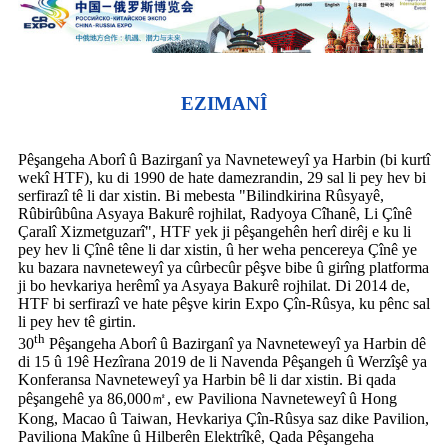
EZIMANÎ
Pêşangeha Aborî û Bazirganî ya Navneteweyî ya Harbin (bi kurtî
wekî HTF), ku di 1990 de hate damezrandin, 29 sal li pey hev bi
serfirazî tê li dar xistin. Bi mebesta "Bilindkirina Rûsyayê,
Rûbirûbûna Asyaya Bakurê rojhilat, Radyoya Cîhanê, Li Çînê
Çaralî Xizmetguzarî", HTF yek ji pêşangehên herî dirêj e ku li
pey hev li Çînê têne li dar xistin, û her weha pencereya Çînê ye
ku bazara navneteweyî ya cûrbecûr pêşve bibe û girîng platforma
ji bo hevkariya herêmî ya Asyaya Bakurê rojhilat. Di 2014 de,
HTF bi serfirazî ve hate pêşve kirin Expo Çîn-Rûsya, ku pênc sal
li pey hev tê girtin.
th
30
Pêşangeha Aborî û Bazirganî ya Navneteweyî ya Harbin dê
di 15 û 19ê Hezîrana 2019 de li Navenda Pêşangeh û Werzîşê ya
Konferansa Navneteweyî ya Harbin bê li dar xistin. Bi qada
pêşangehê ya 86,000㎡, ew Paviliona Navneteweyî û Hong
Kong, Macao û Taiwan, Hevkariya Çîn-Rûsya saz dike Pavilion,
Paviliona Makîne û Hilberên Elektrîkê, Qada Pêşangeha