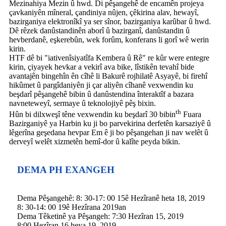
Mezinahiya Mezin û hwd. Di pêşangehê de encamên projeya
çavkaniyên mîneral, çandiniya nûjen, çêkirina alav, hewayî,
bazirganiya elektronîkî ya ser sînor, bazirganiya karûbar û hwd.
Dê rêzek danûstandinên aborî û bazirganî, danûstandin û
hevberdanê, eşkerebûn, wek forûm, konferans li gorî wê werin
kirin.
HTF dê bi "iativenîsiyatîfa Kembera û Rê" re kûr were entegre
kirin, çiyayek hevkar a vekirî ava bike, lîstikên tevahî bide
avantajên bingehîn ên cîhê li Bakurê rojhilatê Asyayê, bi firehî
hikûmet û pargîdaniyên ji çar aliyên cîhanê vexwendin ku
beşdarî pêşangehê bibin û danûstendina înteraktîf a bazara
navneteweyî, sermaye û teknolojiyê pêş bixin.
th
Hûn bi dilxweşî têne vexwendin ku beşdarî 30 bibin
Fuara
Bazirganiyê ya Harbin ku ji bo parvekirina derfetên karsaziyê û
lêgerîna geşedana hevpar Em ê ji bo pêşangehan ji nav welêt û
derveyî welêt xizmetên hemî-dor û kalîte peyda bikin.
DEMA PH EXANGEH
Dema Pêşangehê: 8: 30-17: 00 15ê Hezîranê heta 18, 2019
8: 30-14: 00 19ê Hezîrana 2019an
Dema Têketinê ya Pêşangeh: 7:30 Hezîran 15, 2019
8:00 Hezîran 16 heya 19, 2019